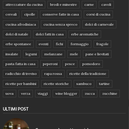
attrezzature da cucina
brodi e minestre
carne
cavoli
cereali
cipolle
conserve fatte in casa
corsi di cucina
cucina afrodisiaca
cucina senza spreco
dolci di carnevale
dolci di natale
dolci fatti in casa
erbe aromatiche
erbe spontanee
eventi
fichi
formaggio
fragole
insalate
legumi
melanzane
mele
pane e lievitati
pasta fatta in casa
peperoni
pesce
pomodoro
radicchio di treviso
rapa rossa
ricette della tradizione
ricette per bambini
ricette storiche
sambuco
tartine
uova
verza
viaggi
wine blogger
zucca
zucchine
ULTIMI POST