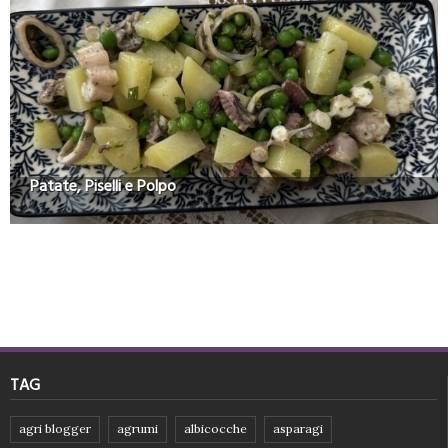
Patate, Piselli e Polpo
TAG
agri blogger
agrumi
albicocche
asparagi