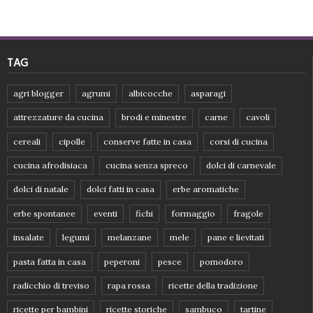
TAG
agri blogger
agrumi
albicocche
asparagi
attrezzature da cucina
brodi e minestre
carne
cavoli
cereali
cipolle
conserve fatte in casa
corsi di cucina
cucina afrodisiaca
cucina senza spreco
dolci di carnevale
dolci di natale
dolci fatti in casa
erbe aromatiche
erbe spontanee
eventi
fichi
formaggio
fragole
insalate
legumi
melanzane
mele
pane e lievitati
pasta fatta in casa
peperoni
pesce
pomodoro
radicchio di treviso
rapa rossa
ricette della tradizione
ricette per bambini
ricette storiche
sambuco
tartine