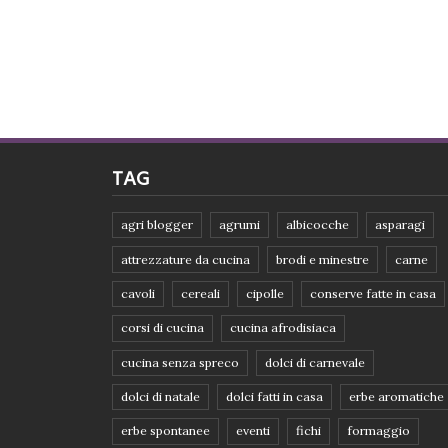
TAG
agri blogger
agrumi
albicocche
asparagi
attrezzature da cucina
brodi e minestre
carne
cavoli
cereali
cipolle
conserve fatte in casa
corsi di cucina
cucina afrodisiaca
cucina senza spreco
dolci di carnevale
dolci di natale
dolci fatti in casa
erbe aromatiche
erbe spontanee
eventi
fichi
formaggio