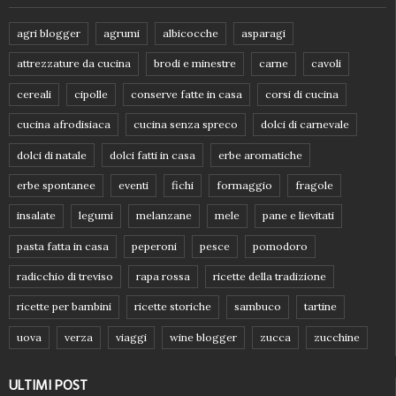
agri blogger
agrumi
albicocche
asparagi
attrezzature da cucina
brodi e minestre
carne
cavoli
cereali
cipolle
conserve fatte in casa
corsi di cucina
cucina afrodisiaca
cucina senza spreco
dolci di carnevale
dolci di natale
dolci fatti in casa
erbe aromatiche
erbe spontanee
eventi
fichi
formaggio
fragole
insalate
legumi
melanzane
mele
pane e lievitati
pasta fatta in casa
peperoni
pesce
pomodoro
radicchio di treviso
rapa rossa
ricette della tradizione
ricette per bambini
ricette storiche
sambuco
tartine
uova
verza
viaggi
wine blogger
zucca
zucchine
ULTIMI POST