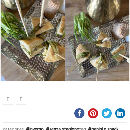
categories:
inverno
,
senza stagione
tag:
panini e snack