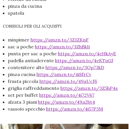
pinza da cucina
spatola
CONSIGLI PER GLI ACQUISTI
minpimer
https://amzn.to/3Z1ZKnF
sac a poche
https://amzn.to/3ZhBkIi
punta per sac a poche
https://amzn.to/4eHkAyE
padella antiaderente
https://amzn.to/4eKTuGJ
contenitore alto
https://amzn.to/3Op73kD
pinza cucina
https://amzn.to/4i8frCv
frusta piccola
https://amzn.to/49aUcf6
griglia raffreddamento
https://amzn.to/3Z5hP4s
set per buffet
https://amzn.to/4i72V67
alzata 3 piani
https://amzn.to/49a2bt4
vassoio specchio
https://amzn.to/4i57P3M