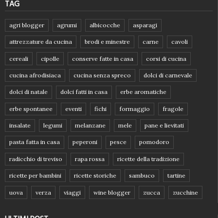
TAG
agri blogger
agrumi
albicocche
asparagi
attrezzature da cucina
brodi e minestre
carne
cavoli
cereali
cipolle
conserve fatte in casa
corsi di cucina
cucina afrodisiaca
cucina senza spreco
dolci di carnevale
dolci di natale
dolci fatti in casa
erbe aromatiche
erbe spontanee
eventi
fichi
formaggio
fragole
insalate
legumi
melanzane
mele
pane e lievitati
pasta fatta in casa
peperoni
pesce
pomodoro
radicchio di treviso
rapa rossa
ricette della tradizione
ricette per bambini
ricette storiche
sambuco
tartine
uova
verza
viaggi
wine blogger
zucca
zucchine