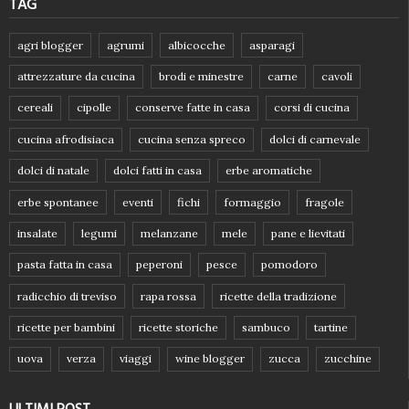
TAG
agri blogger
agrumi
albicocche
asparagi
attrezzature da cucina
brodi e minestre
carne
cavoli
cereali
cipolle
conserve fatte in casa
corsi di cucina
cucina afrodisiaca
cucina senza spreco
dolci di carnevale
dolci di natale
dolci fatti in casa
erbe aromatiche
erbe spontanee
eventi
fichi
formaggio
fragole
insalate
legumi
melanzane
mele
pane e lievitati
pasta fatta in casa
peperoni
pesce
pomodoro
radicchio di treviso
rapa rossa
ricette della tradizione
ricette per bambini
ricette storiche
sambuco
tartine
uova
verza
viaggi
wine blogger
zucca
zucchine
ULTIMI POST