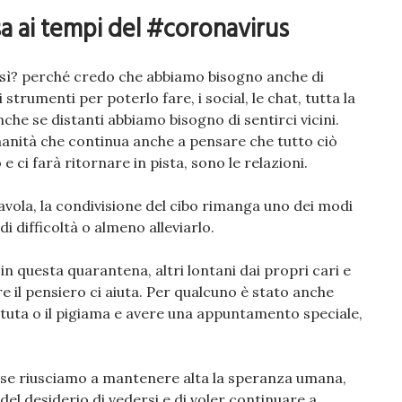
a ai tempi del #coronavirus
sì? perché credo che abbiamo bisogno anche di
strumenti per poterlo fare, i social, le chat, tutta la
che se distanti abbiamo bisogno di sentirci vicini.
nità che continua anche a pensare che tutto ciò
e ci farà ritornare in pista, sono le relazioni.
tavola, la condivisione del cibo rimanga uno dei modi
 difficoltà o almeno alleviarlo.
in questa quarantena, altri lontani dai propri cari e
e il pensiero ci aiuta. Per qualcuno è stato anche
la tuta o il pigiama e avere una appuntamento speciale,
e riusciamo a mantenere alta la speranza umana,
el desiderio di vedersi e di voler continuare a