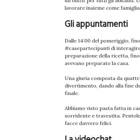
un outfit per tutti gli abitan
lavorare insieme come famiglia
Gli appuntamenti
Dalle 14:00 del pomeriggio, fino
#casepartecipanti di interagir
preparazione della ricetta, fi
avevano preparato la casa.
Una giuria composta da quattro
divertimento, dando alla fine de
finale.
Abbiamo visto pasta fatta in casa
sorridente e travestita. Pentole
facce davvero felici.
La videochat