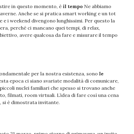
estire in questo momento, è
il tempo
Ne abbiamo
averne. Anche se si pratica smart working e un tot
e e i weekend divengono lunghissimi. Per questo la
sera, perché ci mancano quei tempi, di relax,
biettivo, avere qualcosa da fare e misurare il tempo
 fondamentale per la nostra esistenza, sono
le
uesta epoca ci siano svariate modalità di comunicare,
 piccoli nuclei familiari che spesso si trovano anche
oto, filmati, room virtuali. L’idea di fare così una cena
i è dimostrata invitante.
bato 21 marzo, primo giorno di primavera, un invito