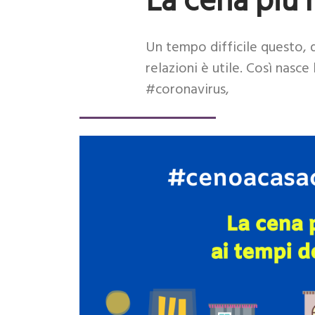
La cena più 
Un tempo difficile questo, 
relazioni è utile. Così nasc
#coronavirus,