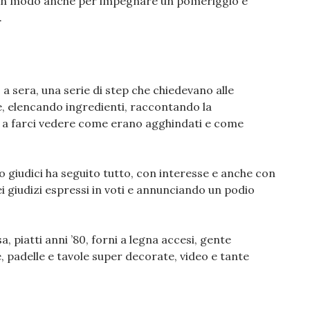
ti. Un modo anche per impegnare un pomeriggio e
.
 a sera, una serie di step che chiedevano alle
e, elencando ingredienti, raccontando la
no a farci vedere come erano agghindati e come
 giudici ha seguito tutto, con interesse e anche con
i giudizi espressi in voti e annunciando un podio
, piatti anni ’80, forni a legna accesi, gente
, padelle e tavole super decorate, video e tante